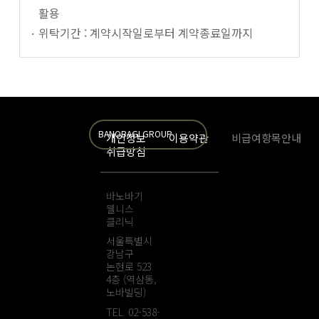
활용
위탁기간 : 계약시작일로부터 계약종료일까지
BANOBAGI GROUP
개인정보
이용약관
비급여항목안내
취급방침
바노바기
웰니스
클리닉
서울특별시
강남구
논현로 523
4층 (역삼동,
노바빌딩)
TEL 02-538-