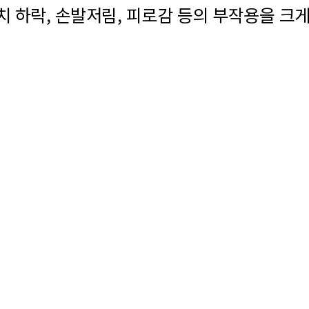
 하락, 손발저림,
피로감 등의 부작용을 크