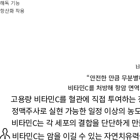
해독 기능
항산화 작용
“안전한 만큼 무분별
비타민C를 처방해
항암 면역
고용량 비타민C를 혈관에 직접
투여하는 
정맥주사로 실현 가능한 일정
이상의 농
비타민C는 각 세포의 결합을
단단하게 만
비타민C는 암을 이길 수 있는
자연치유력