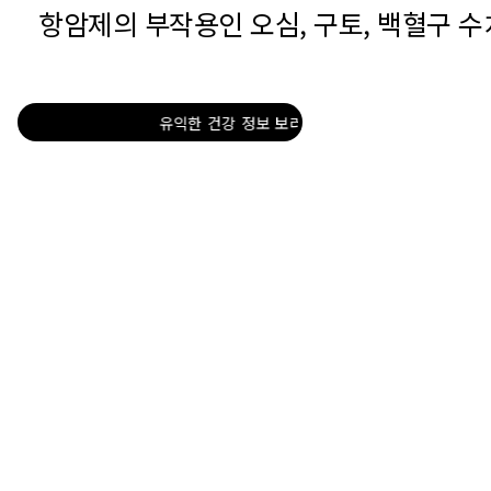
항암제의 부작용인 오심, 구토,
백혈구 수치
튜브!
유익한 건강 정보 보러가기, Go 유튜브!