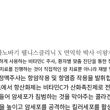
바노바기 웰니스클리닉
X
면역학 박사 이왕
하게 사용하는
비타민C 주사, 환자별 맞춤 진단을 통한
치료를 진행하는 것이
직접적인 암 치료뿐 아니라 재발 
정맥주사는 항암작용
및 항염증 작용을 발휘
도에서 항산화제는
비타민C가 산화촉진제로 
들어 암세포가 침범
하는 것을 막아주는 콜라
을 높이고 암세포를
공격하는 킬러세포를 활